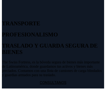
TRANSPORTE
PROFESIONALISMO
TRASLADO Y GUARDA SEGURA DE
BIENES
The Swiss Fortress, es la bóveda segura de bienes más importante
de Latinoamérica, donde guardamos tus activos y bienes más
preciados. Contamos con una flota de camiones de carga blindados
y guardias armados para su traslado.
CONSULTANOS