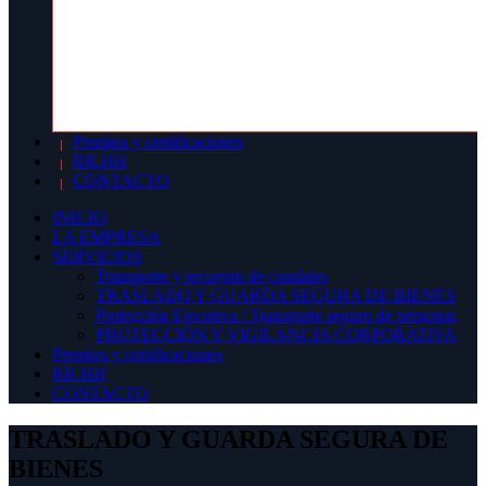
Premios y certificaciones
RR.HH
CONTACTO
INICIO
LA EMPRESA
SERVICIOS
Transporte y recuento de caudales
TRASLADO Y GUARDA SEGURA DE BIENES
Protección Ejecutiva / Transporte seguro de personas
PROTECCIÓN Y VIGILANCIA CORPORATIVA
Premios y certificaciones
RR.HH
CONTACTO
TRASLADO Y GUARDA SEGURA DE
BIENES