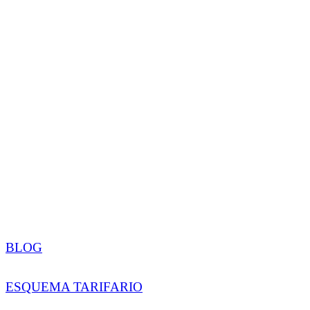
¡SUMATE A NUESTRO EQUIPO
DE TRABAJO!
BLOG
ESQUEMA TARIFARIO